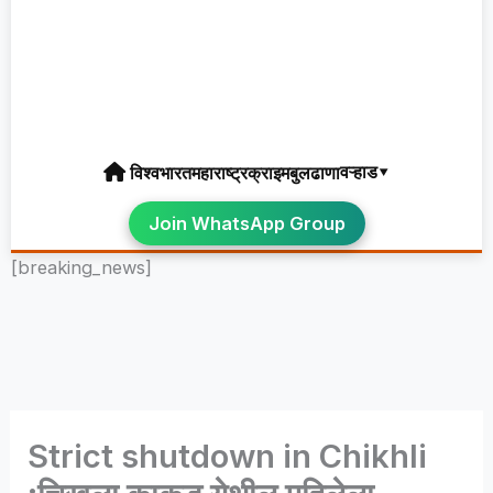
वऱ्हाड▾
विश्व
भारत
महाराष्ट्र
क्राइम
बुलढाणा
Join WhatsApp Group
[breaking_news]
Strict shutdown in Chikhli