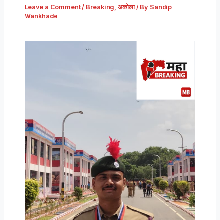
Leave a Comment
/
Breaking
,
अकोला
/ By
Sandip
Wankhade