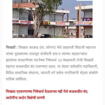
चिखली :
चिखला काकड (ता. लोणार) येथे छत्रपती शिवाजी महाराज
यांच्या पुतळ्याच्या वादातून संजीवनी वाघ व त्यांच्या सहकाऱ्यांवर
झालेल्या मारहाणीच्या घटनेच्या निषेधार्थ २३ फेब्रुवारी रोजी चिखली
शहरात कडकडीत बंद पाळण्यात आला. या बंदला सर्वपक्षीय पदाधिकारी,
विविध सामाजिक संघटना, व्यापारी वर्ग तसेच नागरिकांनी मोठ्या संख्येने
पाठिंबा दर्शविला.
चिखला प्रकरणाच्या निषेधार्थ देऊळगाव मही येथे कडकडीत बंद;
आरोपींना कठोर शिक्षेची मागणी