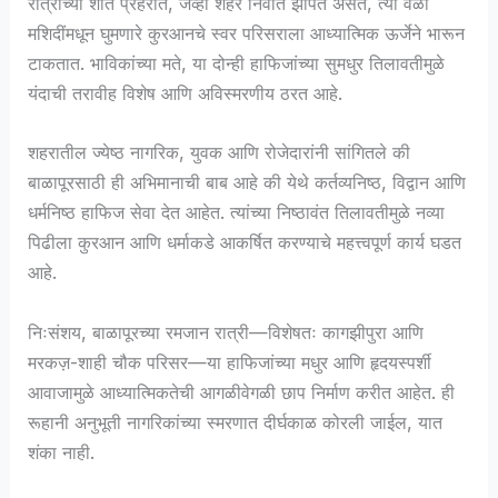
रात्रीच्या शांत प्रहरात, जेव्हा शहर निवांत झोपेत असते, त्या वेळी
मशिदींमधून घुमणारे कुरआनचे स्वर परिसराला आध्यात्मिक ऊर्जेने भारून
टाकतात. भाविकांच्या मते, या दोन्ही हाफिजांच्या सुमधुर तिलावतीमुळे
यंदाची तरावीह विशेष आणि अविस्मरणीय ठरत आहे.
शहरातील ज्येष्ठ नागरिक, युवक आणि रोजेदारांनी सांगितले की
बाळापूरसाठी ही अभिमानाची बाब आहे की येथे कर्तव्यनिष्ठ, विद्वान आणि
धर्मनिष्ठ हाफिज सेवा देत आहेत. त्यांच्या निष्ठावंत तिलावतीमुळे नव्या
पिढीला कुरआन आणि धर्माकडे आकर्षित करण्याचे महत्त्वपूर्ण कार्य घडत
आहे.
निःसंशय, बाळापूरच्या रमजान रात्री—विशेषतः कागझीपुरा आणि
मरकज़-शाही चौक परिसर—या हाफिजांच्या मधुर आणि हृदयस्पर्शी
आवाजामुळे आध्यात्मिकतेची आगळीवेगळी छाप निर्माण करीत आहेत. ही
रूहानी अनुभूती नागरिकांच्या स्मरणात दीर्घकाळ कोरली जाईल, यात
शंका नाही.