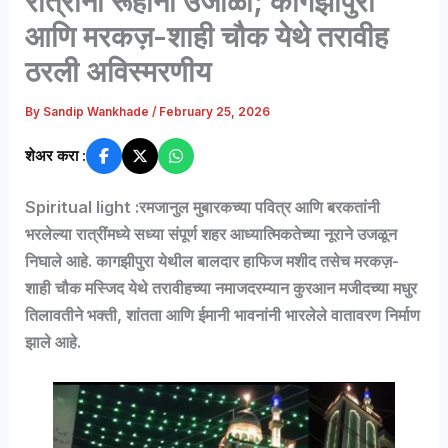
रात्रींना रूहानी उजाळा; कागझीपुरा
आणि मरकज़-शाही चौक येथे तरावीह
ठरली अविस्मरणीय
By
Sandip Wankhade
/
February 25, 2026
शेअर करा :
Spiritual light :रमजानुल मुबारकच्या पवित्र आणि बरकतांनी
भरलेल्या रात्रींमध्ये सध्या संपूर्ण शहर आध्यात्मिकतेच्या नूराने उजळून
निघाले आहे. कागझीपुरा येथील बालदार हाफिज मशीद तसेच मरकज़-
शाही चौक मस्जिद येथे तरावीहच्या नमाजदरम्यान कुरआन मजीदच्या मधुर
तिलावतीने भक्ती, शांतता आणि ईमानी भावनांनी भारलेले वातावरण निर्माण
झाले आहे.