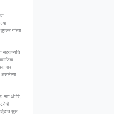
्या
ल्या
तुपकर यांच्या
 सहकाऱ्यांचे
 सामाजिक
्मक बाब
ू असलेल्या
 राम अंभोरे,
घटनेची
तुळात सुरू