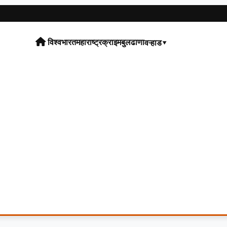
विश्व
भारत
महाराष्ट्र
क्राइम
बुलढाणा
वऱ्हाड▾