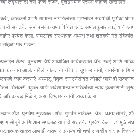
ंच्या लढ्यासाठी नवी फळी सज्ज; बुलढाण्यात प्रवेश सोहळा उत्साहात
री, कष्टकरी आणि सामान्य नागरिकांच्या प्रश्नांवर संघर्षाची भूमिका घेणाऱ
शेतकरी संघटनेत समाजसेवक तथा विधिज्ञ ॲड. अमोलकुमार गवई यांनी आप
ाहीर प्रवेश केला. संघटनेचे संस्थापक अध्यक्ष तथा शेतकरी नेते रविकांत 
वेश सोहळा पार पडला.
ेल्पलाईन सेंटर, बुलढाणा येथे आयोजित कार्यक्रमात ॲड. गवई आणि त्यांच्या
गत करण्यात आले. यावेळी बोलताना रविकांत तुपकर यांनी, जनसेवा आणि
क्रियपणे काम करणारे अभ्यासू नेतृत्व संघटनेसोबत जोडले जाणे ही सकारात
ितले. शेतकरी, युवक आणि सर्वसामान्य नागरिकांच्या न्याय हक्कांसाठी सुर
ळे अधिक बळ मिळेल, असा विश्वास त्यांनी व्यक्त केला.
हळ्यात ॲड. प्रविण सुरडकर, ॲड. गुणवंत नाटेकर, ॲड. अक्षय तोत्रे, ॲड.
 भूषण सोनुने आणि शाम सपकाळ यांनीही संघटनेत प्रवेश केला. त्यामुळे सं
संघटनात्मक ताकद आणखी वाढणार असल्याची चर्चा राजकीय व सामाजिक वर्