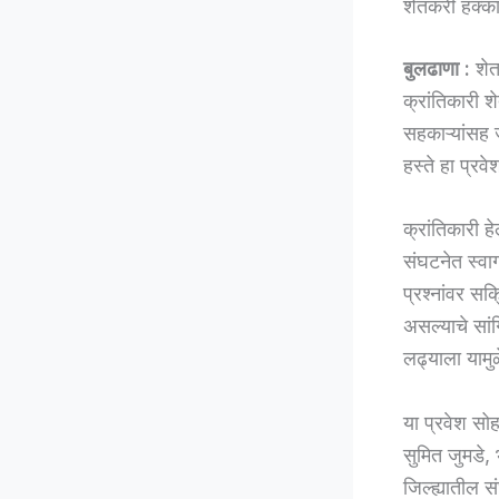
शेतकरी हक्का
बुलढाणा :
शेतक
क्रांतिकारी 
सहकाऱ्यांसह ज
हस्ते हा प्र
क्रांतिकारी ह
संघटनेत स्वा
प्रश्नांवर स
असल्याचे सांग
लढ्याला यामु
या प्रवेश सो
सुमित जुमडे,
जिल्ह्यातील 