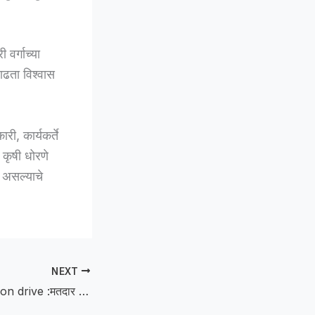
वर्गाच्या
ाढता विश्वास
री, कार्यकर्ते
 कृषी धोरणे
 असल्याचे
NEXT
voter list purification drive :मतदार यादी शुद्धीकरणाची मोठी मोहीम; बुलढाण्यात २०.९४ लाख मतदारांची घरपोच पडताळणी