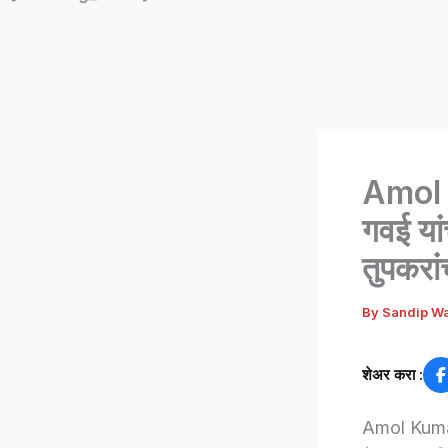
Amol 
गवई यां
तुपकरांच
By
Sandip W
शेअर करा :
Amol Kumar G