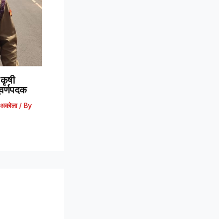
कृषी
 सुवर्णपदक
अकोला
/ By