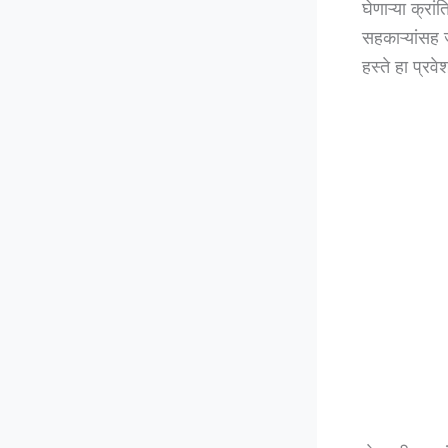
घेणाऱ्या क्र
सहकाऱ्यांसह ज
हस्ते हा प्र