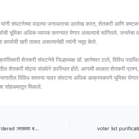
 यांनी संघटनेच्या वाढत्या जनाधाराचा उल्लेख करत, शेतकरी आणि कष्टकरी 
घर्षाची भूमिका अधिक व्यापक करण्यात येणार असल्याचे सांगितले. जनतेचा व
ा कार्याची खरी ताकद असल्याचेही त्यांनी नमूद केले.
्रांतिकारी शेतकरी संघटनेचे जिल्हाध्यक्ष डॉ. ज्ञानेश्वर टाले, विविध पदाधिका
ील शेतकरी मोठ्या संख्येने उपस्थित होते. आगामी काळात शेतकरी प्रश्न,
 भागातील विविध समस्या यावर संघटना अधिक आक्रमकपणे भूमिका घेणार
ेश सोहळ्यातून मिळाले.
Brother who murdered :सख्ख्या बहिणीची हत्या करणाऱ्या भावाला जन्मठेप ; बुलढाणा न्यायालयाचा महत्त्वपूर्ण निकाल