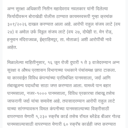
अन्न सुरक्षा अधिकारी नितीन महादेवराव नवलकार यांनी दिलेल्या
फिर्यादीवरून बोराखेडी पोलीस ठाण्यात कायमस्वरूपी गुन्हा क्रमांक
३०९/२०२६ दाखल करण्यात आला आहे. आरोपी राहुल संजय लाटे (वय
२४) व अमोल उर्फ विठ्ठल संजय लाटे (वय २७, दोघेही रा. मेन रोड,
हनुमान मंदिराजवळ, ईब्राहिमपूर, ता. मोताळा) अशी आरोपींची नावे
आहेत.
मिळालेल्या माहितीनुसार, १६ जून रोजी दुपारी १ ते ३ वाजेदरम्यान अन्न
सुरक्षा व औषध प्रशासन विभागाच्या पथकाने पंचांसमक्ष छापा टाकला.
या कारवाईत विविध कंपन्यांच्या प्रतिबंधित पानमसाला, जर्दा आणि
तंबाखूजन्य पदार्थांचा साठा जप्त करण्यात आला. यामध्ये पान बहार
पानमसाला, नजर-१००० पानमसाला, विविध प्रकारचा तंबाखू तसेच
जाफरानी जर्दा यांचा समावेश आहे. तपासादरम्यान आरोपी राहुल लाटे
याच्या सांगण्यावरून विमल कंपनीच्या पानमसाल्याच्या विक्रीसाठी
वापरण्यात येणारी १,२३० स्क्रॅच कार्ड तसेच रॉयल ब्लेंडेड बीआर गोल्ड
पानमसाल्यासाठी वापरण्यात येणारी ६० स्क्रॅच कार्डही जप्त करण्यात