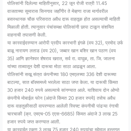
पोलिसांनी दिलेल्या माहितीनुसार, 22 जून रोजी रात्री 11.45
वाजताच्या सुमारास सिनगाव जहाँगीर ते मेव्हणा राजा मार्गावरील
बसस्थानक चौक परिसरात अवैध दारू वाहतूक होत असल्याची माहिती
मिळाली होती. त्यानुसार पंचांसमक्ष पोलिसांनी छापा टाकून संशयित
वाहनाची तपासणी केली.
या कारवाईदरम्यान आरोपी प्रदीप कारभारी इंगळे (वय 32), प्रमोद उर्फ
बाळू नारायण लताड (वय 20), जब्बार खान बशिर खान पठाण (वय
35) आणि ज्ञानेश्वर शेषराव खरात, सर्व रा. वाघुळ, ता. जि. जालना
यांच्या ताब्यातून देशी दारूचा मोठा साठा आढळून आला.
पोलिसांनी सखू संत्रा कंपनीच्या 180 एमएलच्या 336 देशी दारूच्या
बाटल्या, सात बॉक्समध्ये भरलेला साठा जप्त केला. या दारूची किंमत
30 हजार 240 रुपये असल्याचे सांगण्यात आले. याशिवाय दोन ओप्पो
कंपनीचे मोबाईल फोन (अंदाजे किंमत 20 हजार रुपये) तसेच अवैध
दारू वाहतुकीसाठी वापरण्यात आलेली स्विफ्ट कंपनीची पांढऱ्या रंगाची
चारचाकी (क्र. एमएच-05 एएस-6685) किंमत अंदाजे 3 लाख 25
हजार रुपये जप्त करण्यात आली.
या कारवाईत एकूण 3 लाख 75 हजार 240 रुपयांचा मुद्देमाल हस्तगत