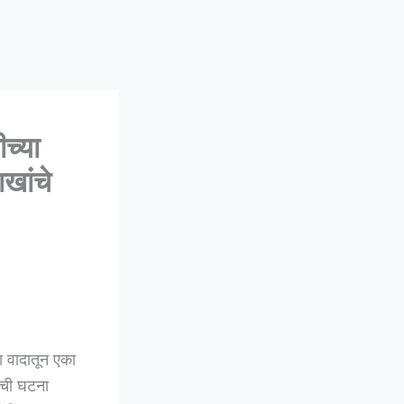
्या
ाखांचे
 वादातून एका
याची घटना