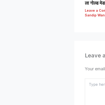
ला गोल्ड मे
Leave a Co
Sandip Wan
Leave 
Your email
Type
here..