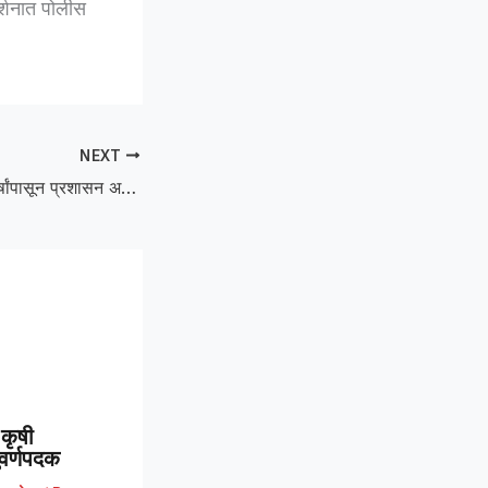
र्शनात पोलीस
NEXT
post vacant :दोन वर्षांपासून प्रशासन अधिकारी पद रिक्त; पाणीपुरवठा, स्वच्छता आणि नागरी सेवांचा बोजवारा
कृषी
 सुवर्णपदक