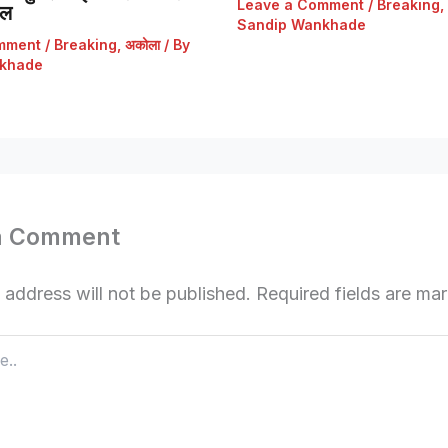
Leave a Comment
/
Breaking
,
डल
Sandip Wankhade
mment
/
Breaking
,
अकोला
/ By
khade
a Comment
 address will not be published.
Required fields are m