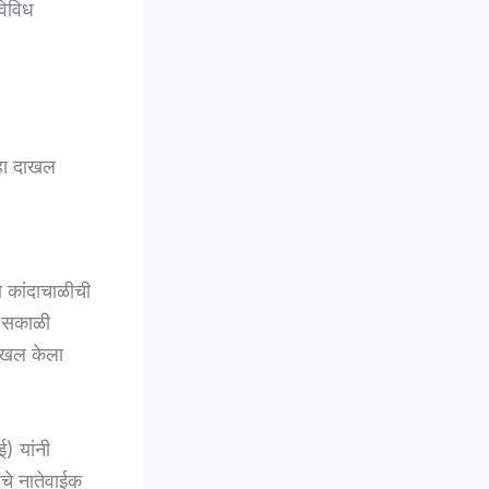
विविध
्हा दाखल
ा कांदाचाळीची
) सकाळी
दाखल केला
ई) यांनी
ंचे नातेवाईक