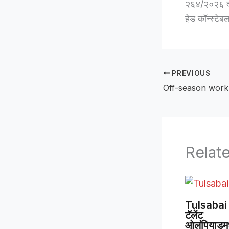
२६४/२०२६ दाख
हेड कॉन्स्टे
PREVIOUS
Relat
Tulsabai 
टॅलेंट
ओलंपियाडमध्