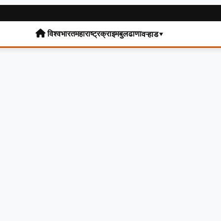
विश्व
भारत
महाराष्ट्र
क्राइम
बुलढाणा
वऱ्हाड▾