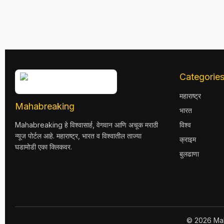
Categorie
महाराष्ट्र
Mahabreaking
भारत
Mahabreaking हे विश्वासार्ह, वेगवान आणि अचूक मराठी
विश्व
न्यूज पोर्टल आहे. महाराष्ट्र, भारत व विश्वातील ताज्या
क्राइम
घडामोडी एका क्लिकवर.
बुलढाणा
© 2026 Mah