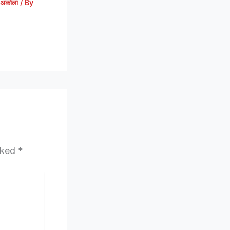
अकोला
/ By
arked
*