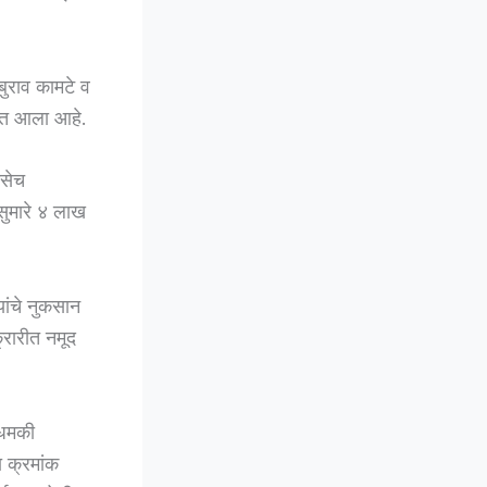
बुराव कामटे व
यात आला आहे.
तसेच
 सुमारे ४ लाख
ांचे नुकसान
्रारीत नमूद
 धमकी
 क्रमांक