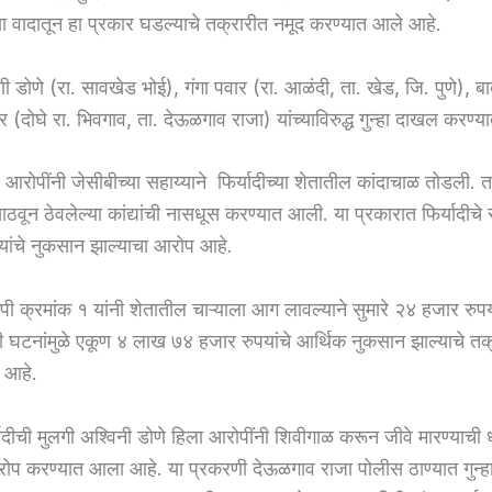
या वादातून हा प्रकार घडल्याचे तक्रारीत नमूद करण्यात आले आहे.
ी डोणे (रा. सावखेड भोई), गंगा पवार (रा. आळंदी, ता. खेड, जि. पुणे), बा
 (दोघे रा. भिवगाव, ता. देऊळगाव राजा) यांच्याविरुद्ध गुन्हा दाखल करण्
 आरोपींनी जेसीबीच्या सहाय्याने फिर्यादीच्या शेतातील कांदाचाळ तोडली. 
ठवून ठेवलेल्या कांद्यांची नासधूस करण्यात आली. या प्रकारात फिर्यादीचे
ांचे नुकसान झाल्याचा आरोप आहे.
ी क्रमांक १ यांनी शेतातील चाऱ्याला आग लावल्याने सुमारे २४ हजार रुपय
्ही घटनांमुळे एकूण ४ लाख ७४ हजार रुपयांचे आर्थिक नुकसान झाल्याचे तक
 आहे.
्यादीची मुलगी अश्विनी डोणे हिला आरोपींनी शिवीगाळ करून जीवे मारण्याची
रोप करण्यात आला आहे. या प्रकरणी देऊळगाव राजा पोलीस ठाण्यात गुन्हा