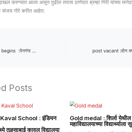
ल करण्यात आला असून पुढील तपास ठाणेदार ब्रम्हा गिरी यांच्या मार्गद
बल संजय गोरे करीत आहेत.
Off-season work begins :पेनगंगा साखर कारखान्यात ऑफ सिझन कामांचा शुभारंभ; विक्रमी गाळपासाठी यंत्रणा सज्ज
ed Posts
Kaval School : इंडियन
Gold medal : शिर्ला येथील 
महाविद्यालयाच्या विद्यार्थ्याला
ये तुळसाबाई कावल विद्यालया