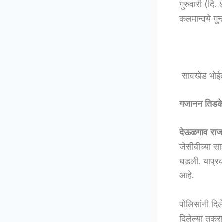
गुरुवारी (दि
कलमान्वये गु
सावखेड भोईत 
गजानन तिडक
देऊळगाव राज
जेसीबीच्या सा
घडली. याप्रक
आहे.
पोलिसांनी दिल
दिलेल्या तक्