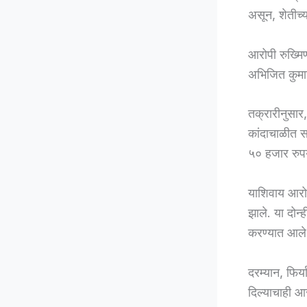
असून, शेतीच्
आरोपी रुख्मिण
अभिजित कुमार
तक्रारीनुसार,
कांदाचाळीत सा
५० हजार रुपय
याशिवाय आरोप
झाले. या दोन
करण्यात आले
दरम्यान, फिर
दिल्याचाही आ