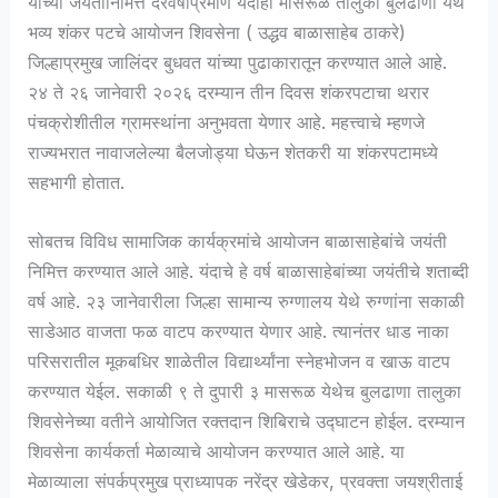
यांच्या जयंतीनिमित्त दरवर्षीप्रमाणे यंदाही मासरूळ तालुका बुलढाणा येथे
भव्य शंकर पटचे आयोजन शिवसेना ( उद्धव बाळासाहेब ठाकरे)
जिल्हाप्रमुख जालिंदर बुधवत यांच्या पुढाकारातून करण्यात आले आहे.
२४ ते २६ जानेवारी २०२६ दरम्यान तीन दिवस शंकरपटाचा थरार
पंचक्रोशीतील ग्रामस्थांना अनुभवता येणार आहे. महत्त्वाचे म्हणजे
राज्यभरात नावाजलेल्या बैलजोड्या घेऊन शेतकरी या शंकरपटामध्ये
सहभागी होतात.
सोबतच विविध सामाजिक कार्यक्रमांचे आयोजन बाळासाहेबांचे जयंती
निमित्त करण्यात आले आहे. यंदाचे हे वर्ष बाळासाहेबांच्या जयंतीचे शताब्दी
वर्ष आहे. २३ जानेवारीला जिल्हा सामान्य रुग्णालय येथे रुग्णांना सकाळी
साडेआठ वाजता फळ वाटप करण्यात येणार आहे. त्यानंतर धाड नाका
परिसरातील मूकबधिर शाळेतील विद्यार्थ्यांना स्नेहभोजन व खाऊ वाटप
करण्यात येईल. सकाळी ९ ते दुपारी ३ मासरूळ येथेच बुलढाणा तालुका
शिवसेनेच्या वतीने आयोजित रक्तदान शिबिराचे उद्घाटन होईल. दरम्यान
शिवसेना कार्यकर्ता मेळाव्याचे आयोजन करण्यात आले आहे. या
मेळाव्याला संपर्कप्रमुख प्राध्यापक नरेंद्र खेडेकर, प्रवक्ता जयश्रीताई