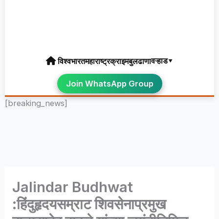
वऱ्हाड▾
विश्व
भारत
महाराष्ट्र
क्राइम
बुलढाणा
Join WhatsApp Group
[breaking_news]
Jalindar Budhwat
:हिंदुहृदयसम्राट शिवसेनाप्रमुख