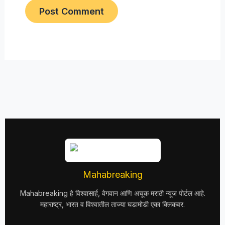
Mahabreaking
Mahabreaking हे विश्वासार्ह, वेगवान आणि अचूक मराठी न्यूज पोर्टल आहे.
महाराष्ट्र, भारत व विश्वातील ताज्या घडामोडी एका क्लिकवर.