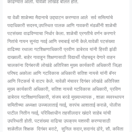
काढण्यात आली. यावेळी लोखंडे बोलत होते.
या वेळी शाळेच्या मैदानाचे उद्घाटन करण्यात आले सर्व समित्यांचे
पदाधिकारी सदस्य,उपस्थित पालक आणि गावकरी मंडळींनी शाळेची
पटसंख्या वाढविण्याचा निर्धार केला. शाळेची प्रगतीचे वर्णन करणारे
गितांचे गायन सुनंदा गवई आणि रमाबाई यांनी केले.यावेळी पटसंख्या
वाढिच्या रथाला गटशिक्षणाधिकारी प्रवीण डाबेराव यांनी हिरवी झंडी
दाखवली. बाहेर गावाहून शिक्षणासाठी विद्यार्थी पोहचवून देणारे वाहन
चालकांना दिगंबरजी लोखंडे अतिरिक्त मुख्य कार्यकारी अधिकारी जिल्हा
परिषद अकोला आणि गटविकास अधिकारी सतिश नायसे यांनी बॅनर
आणि स्टिकर्स चे वाटप केले. यावेळी मंचावर दिगंबर लोखंडे अतिरिक्त
मुख्य कार्यकारी अधिकारी, सतिश नायसे गटविकास अधिकारी, प्रविण
डाबेराव गटशिक्षणाधिकारी, संजय बरडे मुख्याध्यापक , शाळा व्यवस्थापन
समितीच्या अध्यक्षा उज्ज्वलाताई गवई, सरपंच आशाताई कराळे, पोलीस
पाटील नितीन गवई, परिविक्षाधीन तहसीलदार खंदारे साहेब यांची
उपस्थिती होती. पटसंख्या वाढिचा उपक्रम यशस्वी करण्यासाठी
शाळेतील शिक्षक दिगंबर बराटे, सुनिल सदार,सदानंद ढोरे, सौ. कविता