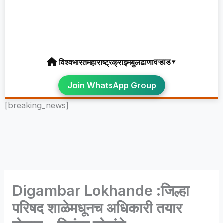
वऱ्हाड▾
विश्व
भारत
महाराष्ट्र
क्राइम
बुलढाणा
Join WhatsApp Group
[breaking_news]
Digambar Lokhande :जिल्हा
परिषद शाळेमधूनच अधिकारी तयार