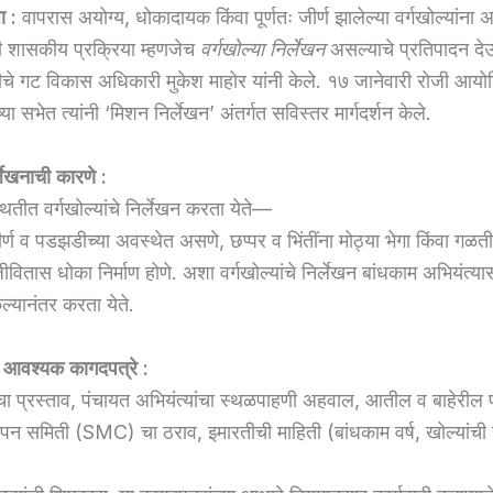
ा :
वापरास अयोग्य, धोकादायक किंवा पूर्णतः जीर्ण झालेल्या वर्गखोल्यांना 
ाची शासकीय प्रक्रिया म्हणजेच
वर्गखोल्या निर्लेखन
असल्याचे प्रतिपादन द
चे गट विकास अधिकारी मुकेश माहोर यांनी केले. १७ जानेवारी रोजी आय
च्या सभेत त्यांनी ‘मिशन निर्लेखन’ अंतर्गत सविस्तर मार्गदर्शन केले.
्लेखनाची कारणे :
ितीत वर्गखोल्यांचे निर्लेखन करता येते—
्ण व पडझडीच्या अवस्थेत असणे, छप्पर व भिंतींना मोठ्या भेगा किंवा गळत
्या जीवितास धोका निर्माण होणे. अशा वर्गखोल्यांचे निर्लेखन बांधकाम अभियंत्या
ल्यानंतर करता येते.
ी आवश्यक कागदपत्रे :
ंचा प्रस्ताव, पंचायत अभियंत्यांचा स्थळपाहणी अहवाल, आतील व बाहेरील फ
ापन समिती (SMC) चा ठराव, इमारतीची माहिती (बांधकाम वर्ष, खोल्यांची स