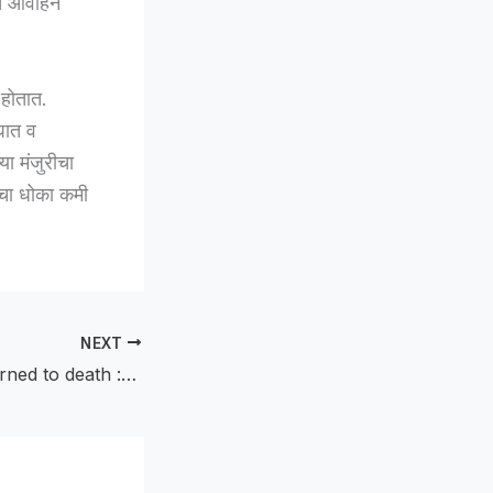
ाचे आवाहन
 होतात.
पघात व
ा मंजुरीचा
चा धोका कमी
NEXT
45 goats were burned to death :गोठ्याला भीषण आग; ४५ शेळ्यांचा होरपळून मृत्यू, पाच ते सहा लाखांचे नुकसान