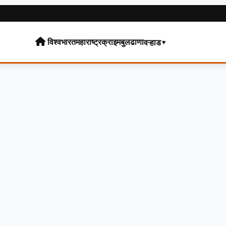
विश्व
भारत
महाराष्ट्र
क्राइम
बुलढाणा
वऱ्हाड▾