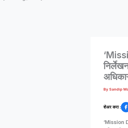
‘Missi
निर्लेख
अधिकाऱ्य
By
Sandip W
शेअर करा :
‘Mission Del