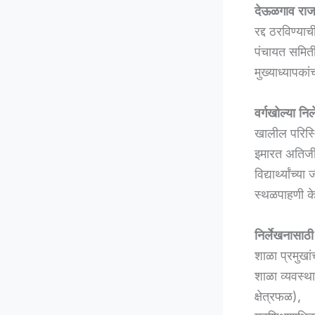
देऊळगाव राज
रद्द ठरविण्य
पंचायत समिती
मुख्याध्यापकां
वर्गखोल्या निर
खालील परिस्थ
इमारत अतिजीर
विद्यार्थ्यांच
स्थळपाहणी के
निर्लेखनासाठ
शाळा प्रमुखा
शाळा व्यवस्थ
क्षेत्रफळ),