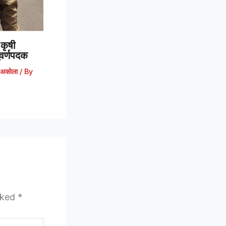
कृषी
 सुवर्णपदक
अकोला
/ By
arked
*