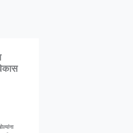
न
विकास
ल्यांना