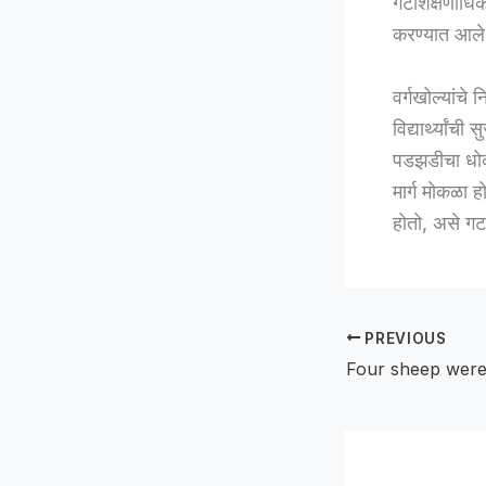
गटशिक्षणाधिक
करण्यात आले
वर्गखोल्यांचे
विद्यार्थ्यां
पडझडीचा धोका
मार्ग मोकळा
होतो, असे गट
PREVIOUS