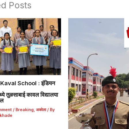
ed Posts
Kaval School : इंडियन
ये तुळसाबाई कावल विद्यालया
डल
mment
/
Breaking
,
अकोला
/ By
khade