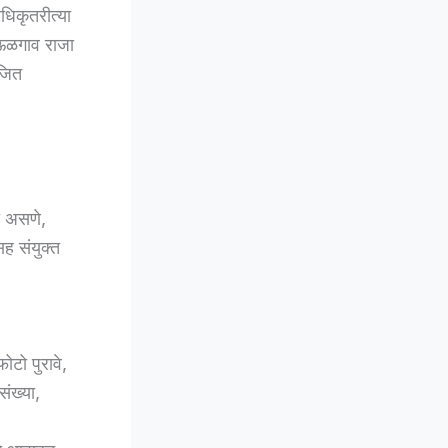
अधिकृतरीत्या
ेऊळगाव राजा
ोजित
ी असणे,
सह संयुक्त
ोटो पुरावे,
ंख्या,