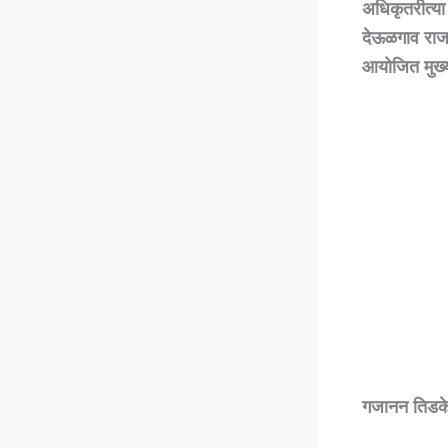
अधिकृतरीत्या
देऊळगाव राजा
आयोजित मुख्या
गजानन तिडक