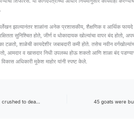
ाऱ्यांची शिफारस. या कागदपत्रांच्या आधारे नियमानुसार कार्यवाही करण्य
.
 निर्लेखन झाल्यानंतर शाळांना अनेक प्रशासकीय, शैक्षणिक व आर्थिक फायदे
ची सुरक्षितता सुनिश्चित होते, जीर्ण व धोकादायक खोल्यांचा वापर बंद होतो, अ
 टळतो, शाळेची कायदेशीर जबाबदारी कमी होते. तसेच नवीन वर्गखोल्यांच्य
 होतो, आमदार व खासदार निधी उपलब्ध होऊ शकतो आणि शाळा बंद पडण्या
 विकास अधिकारी मुकेश माहोर यांनी स्पष्ट केले.
Four sheep were crushed to death : भरधाव वाळूच्या टिप्परचा थरार : चार मेंढ्यांचा जागीच चेंदामेंदा