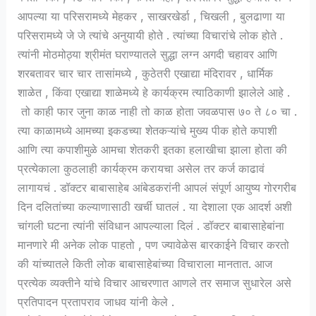
आपल्या या परिसरामध्ये मेहकर , साखरखेर्डा , चिखली , बुलढाणा या
परिसरामध्ये जे जे त्यांचे अनुयायी होते . त्यांच्या विचारांचे लोक होते .
त्यांनी मोठमोठ्या श्रीमंत घराण्यातले सुद्धा लग्न अगदी चहावर आणि
शरबतावर चार चार तासांमध्ये , कुठेतरी एखाद्या मंदिरावर , धार्मिक
शाळेत , किंवा एखाद्या शाळेमध्ये हे कार्यक्रम त्याठिकाणी झालेले आहे .
तो काही फार जुना काळ नाही तो काळ होता जवळपास ७० ते ८० चा .
त्या काळामध्ये आमच्या इकडच्या शेतकऱ्यांचे मुख्य पीक होते कपाशी
आणि त्या कपाशीमुळे आमचा शेतकरी इतका हलाखीचा झाला होता की
प्रत्येकाला कुठलाही कार्यक्रम करायचा असेल तर कर्ज काढावं
लागायचं . डॉक्टर बाबासाहेब आंबेडकरांनी आपलं संपूर्ण आयुष्य गोरगरीब
दिन दलितांच्या कल्याणासाठी खर्ची घातलं . या देशाला एक आदर्श अशी
चांगली घटना त्यांनी संविधान आपल्याला दिलं . डॉक्टर बाबासाहेबांना
मानणारे मी अनेक लोक पाहतो , पण ज्यावेळेस बारकाईने विचार करतो
की यांच्यातले किती लोक बाबासाहेबांच्या विचाराला मानतात. आज
प्रत्येक व्यक्तीने यांचे विचार आचरणात आणले तर समाज सुधारेल असे
प्रतिपादन प्रतापराव जाधव यांनी केले .