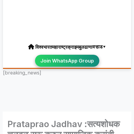
वऱ्हाड▾
विश्व
भारत
महाराष्ट्र
क्राइम
बुलढाणा
Join WhatsApp Group
[breaking_news]
Prataprao Jadhav :सत्यशोधक