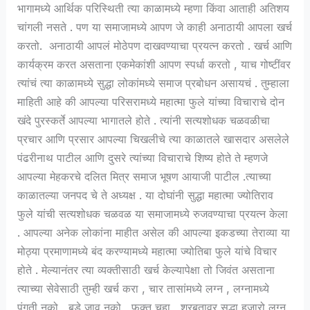
भागामध्ये आर्थिक परिस्थिती त्या काळामध्ये म्हणा किंवा आताही अतिशय
चांगली नसते . पण या समाजामध्ये आपण जे काही अनाठायी आपला खर्च
करतो. अनाठायी आपलं मोठेपण दाखवण्याचा प्रयत्न करतो . खर्च आणि
कार्यक्रम करत असताना एकमेकांशी आपण स्पर्धा करतो , याच गोष्टींवर
त्यांचं त्या काळामध्ये सुद्धा लोकांमध्ये समाज प्रबोधन असायचं . तुम्हाला
माहिती आहे की आपल्या परिसरामध्ये महात्मा फुले यांच्या विचाराचे दोन
खंदे पुरस्कर्ते आपल्या भागातले होते . त्यांनी सत्यशोधक चळवळीचा
प्रचार आणि प्रसार आपल्या चिखलीचे त्या काळातले खासदार असलेले
पंढरीनाथ पाटील आणि दुसरे त्यांच्या विचाराचे शिष्य होते ते म्हणजे
आपल्या मेहकरचे दलित मित्र समाज भूषण आयाजी पाटील .त्याच्या
काळातल्या जनपद चे ते अध्यक्ष . या दोघांनी सुद्धा महात्मा ज्योतिराव
फुले यांची सत्यशोधक चळवळ या समाजामध्ये रुजवण्याचा प्रयत्न केला
. आपल्या अनेक लोकांना माहीत असेल की आपल्या इकडच्या तेराव्या या
मोठ्या प्रमाणामध्ये बंद करण्यामध्ये महात्मा ज्योतिबा फुले यांचे विचार
होते . मेल्यानंतर त्या व्यक्तीसाठी खर्च केल्यापेक्षा तो जिवंत असताना
त्याच्या सेवेसाठी तुम्ही खर्च करा , चार तासांमध्ये लग्न , लग्नामध्ये
पंगती नको , बडे जाव नको , फक्त चहा , शरबतावर सुद्धा हजारो लग्न