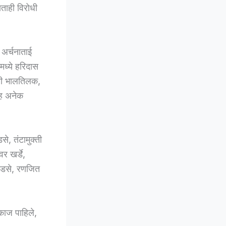
ताही विरोधी
 अर्चनाताई
मध्ये हरिदास
त्ती भालतिलक,
सह अनेक
े, तंटामुक्ती
र खर्डे,
ाडसे, रणजित
काज पाहिले,