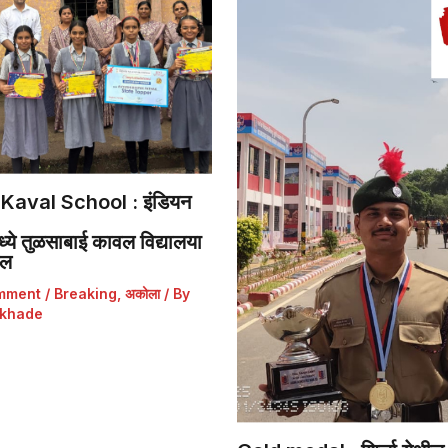
Kaval School : इंडियन
ये तुळसाबाई कावल विद्यालया
डल
mment
/
Breaking
,
अकोला
/ By
khade