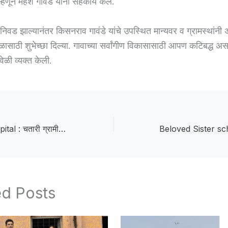
हणून महेश गावंडे यांनी सहकार्य केले.
िवड झाल्यानंतर किसनराव गावंडे यांचे उपस्थित मान्यवर व ग्रामस्थांन
ळासाठी शुभेच्छा दिल्या. गावाच्या सर्वांगीण विकासासाठी आपण कटिबद्ध अ
ावेळी व्यक्त केली.
Chatari rural hospital : चतारी ग्रामीण रुग्णालयाची इमारत जीर्ण व धोकादायक
ed Posts