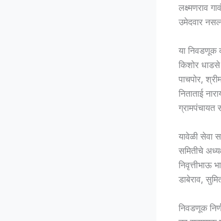
लक्ष्मणराव ग
उमेदवार नसल्
या निवडणूक क
किशोर धाडसे य
पाचपोर, श्रीम
निताताई नारा
ग्रामपंचायत 
यावेळी सेवा 
समितीचे अध्यक
निवृत्तीभाऊ
डाबेराव, सुमि
निवडणूक निर्