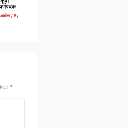
कृषी
 सुवर्णपदक
अकोला
/ By
arked
*