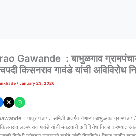
ao Gawande : बाभुळगाव ग्रामपंचाय
चपदी किसनराव गावंडे यांची अविविरोध न
ankhade
/
January 23, 2026
ande : पातूर पंचायत समिती अंतर्गत येणाऱ्या बाभुळगाव ग्रामपंचायती
िसनराव लक्ष्मणराव गावंडे यांची मंगळवारी अविविरोध निवड करण्यात आ
ोणताही विरोधी उमेदवार नसल्याने गावंडे यांची बिनविरोध निवड जाहीर कर