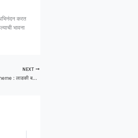
ी अभिनंदन करत
सल्याची भावना
NEXT
Beloved Sister scheme : लाडकी बहीण योजनेच्या प्रलंबित हप्त्यासाठी धरणे आंदोलन