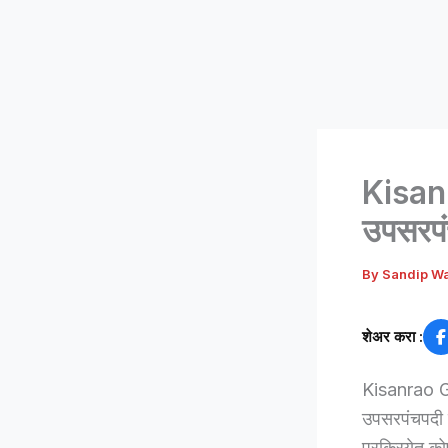
Kisanr
उपसरपं
By
Sandip W
शेअर करा :
Kisanrao Gaw
उपसरपंचपदी क
प्रक्रियेत क