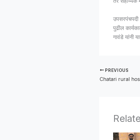
तर सहाय्यक म्
उपसरपंचपदी न
पुढील कार्यका
गावंडे यांनी य
PREVIOUS
Relat