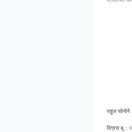
राहुल सोनोने
दिग्रस बू :
पा