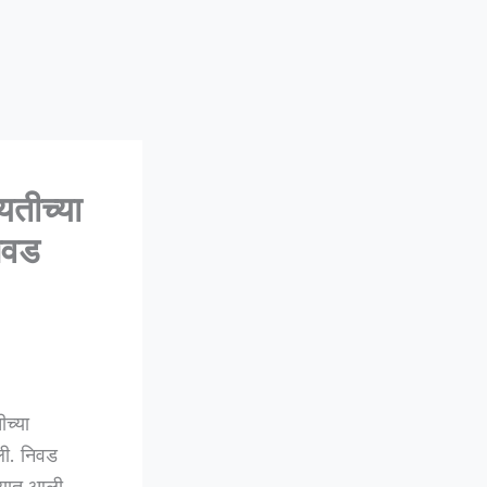
तीच्या
िवड
च्या
ली. निवड
ण्यात आली.