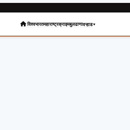
विश्व
भारत
महाराष्ट्र
क्राइम
बुलढाणा
वऱ्हाड▾