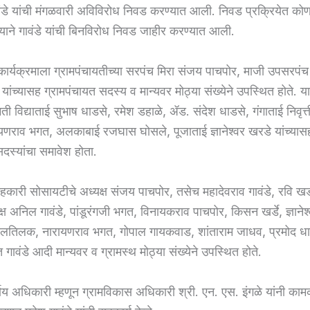
ावंडे यांची मंगळवारी अविविरोध निवड करण्यात आली. निवड प्रक्रियेत कोण
याने गावंडे यांची बिनविरोध निवड जाहीर करण्यात आली.
ार्यक्रमाला ग्रामपंचायतीच्या सरपंच मिरा संजय पाचपोर, माजी उपसरपंच
ांच्यासह ग्रामपंचायत सदस्य व मान्यवर मोठ्या संख्येने उपस्थित होते. या
ती विद्याताई सुभाष धाडसे, रमेश डहाळे, ॲड. संदेश धाडसे, गंगाताई निवृ
यणराव भगत, अलकाबाई रजघास घोसले, पूजाताई ज्ञानेश्वर खरडे यांच्या
सदस्यांचा समावेश होता.
सहकारी सोसायटीचे अध्यक्ष संजय पाचपोर, तसेच महादेवराव गावंडे, रवि खडस
्ष अनिल गावंडे, पांडूरंगजी भगत, विनायकराव पाचपोर, किसन खर्डे, ज्ञानेश्व
 भालतिलक, नारायणराव भगत, गोपाल गायकवाड, शांताराम जाधव, प्रमोद ध
त गावंडे आदी मान्यवर व ग्रामस्थ मोठ्या संख्येने उपस्थित होते.
णय अधिकारी म्हणून ग्रामविकास अधिकारी श्री. एन. एस. इंगळे यांनी काम