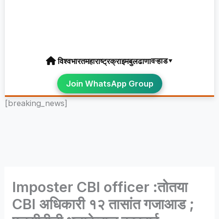
वऱ्हाड▾
विश्व
भारत
महाराष्ट्र
क्राइम
बुलढाणा
Join WhatsApp Group
[breaking_news]
Imposter CBI officer :तोतया
CBI अधिकारी १२ तासांत गजाआड ;