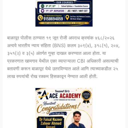
बाळापूर पोलीस ठाण्यात १९ जून रोजी अपराध क्रमांक ४६८/२०२६
अन्वये भारतीय न्याय संहिता (BNS) कलम ३०९(४), ३१८(१), २०४,
३५१(२) व ३(५) अंतर्गत गुन्हा दाखल करण्यात आला होता. या
प्रकरणात खामगाव येथील एका व्यापाऱ्याला CBI अधिकारी असल्याची
बतावणी करून बाळापूर येथे उतरविण्यात आले आणि त्याच्याकडील २५
लाख रुपयांची रोख रक्कम हिसकावून नेण्यात आली होती.