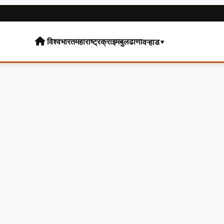
विश्व
भारत
महाराष्ट्र
क्राइम
बुलढाणा
वऱ्हाड▾