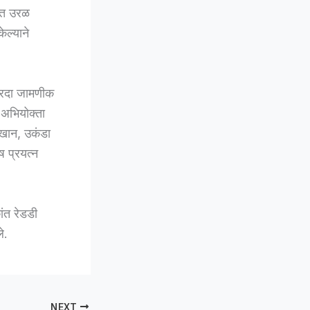
जात उरळ
ेल्याने
ारदा जामणीक
ी अभियोक्ता
 खान, उकंडा
ष प्रयत्न
ंत रेडडी
े.
NEXT