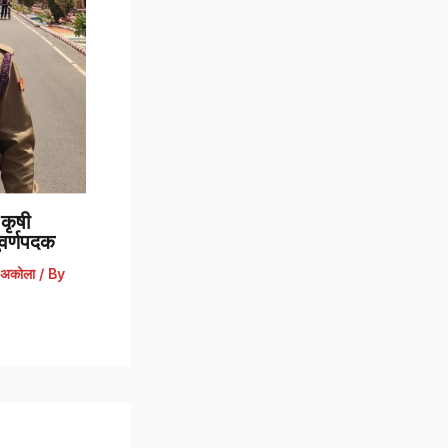
कृषी
 सुवर्णपदक
अकोला
/ By