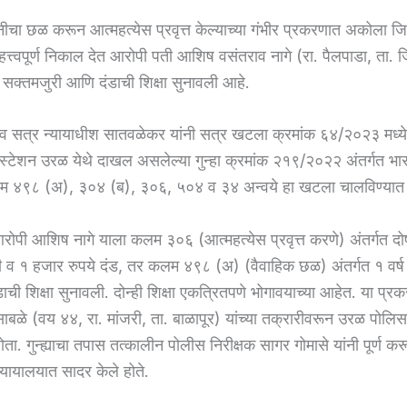
नीचा छळ करून आत्महत्येस प्रवृत्त केल्याच्या गंभीर प्रकरणात अकोला जि
महत्त्वपूर्ण निकाल देत आरोपी पती आशिष वसंतराव नागे (रा. पैलपाडा, ता.
े सक्तमजुरी आणि दंडाची शिक्षा सुनावली आहे.
ा व सत्र न्यायाधीश सातवळेकर यांनी सत्र खटला क्रमांक ६४/२०२३ मध्य
स्टेशन उरळ येथे दाखल असलेल्या गुन्हा क्रमांक २१९/२०२२ अंतर्गत भा
कलम ४९८ (अ), ३०४ (ब), ३०६, ५०४ व ३४ अन्वये हा खटला चालविण्यात
आरोपी आशिष नागे याला कलम ३०६ (आत्महत्येस प्रवृत्त करणे) अंतर्गत द
ुरी व १ हजार रुपये दंड, तर कलम ४९८ (अ) (वैवाहिक छळ) अंतर्गत १ वर्ष
ाची शिक्षा सुनावली. दोन्ही शिक्षा एकत्रितपणे भोगावयाच्या आहेत. या प्रक
ाबळे (वय ४४, रा. मांजरी, ता. बाळापूर) यांच्या तक्रारीवरून उरळ पोलिसांन
ा. गुन्ह्याचा तपास तत्कालीन पोलीस निरीक्षक सागर गोमासे यांनी पूर्ण कर
्यायालयात सादर केले होते.