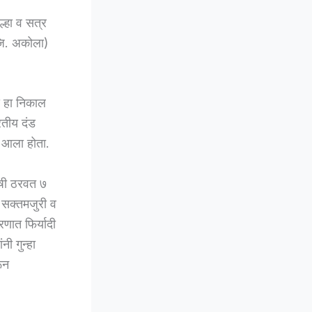
ल्हा व सत्र
 जि. अकोला)
े हा निकाल
रतीय दंड
 आला होता.
ोषी ठरवत ७
 सक्तमजुरी व
रणात फिर्यादी
ी गुन्हा
ून