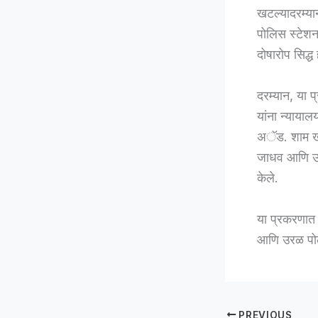
खटल्यादरम्या
पोलिस स्टेशनच
दोषारोप सिद्ध
दरम्यान, या
यांना न्यायालय
अॅड. शाम खोट
जाधव आणि उरळ
केले.
या प्रकरणात 
आणि उरळ पोलीस
PREVIOUS