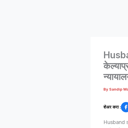
Husban
केल्याप
न्याया
By
Sandip W
शेअर करा :
Husband sent