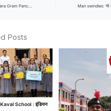
Members of Lohara Gram Panchayat :लोहारा ग्रामपंचायतीत प्रशासनाविरोधात सदस्य आक्रमक; १२ पैकी १० सदस्य गैरहजर
ed Posts
Kaval School : इंडियन