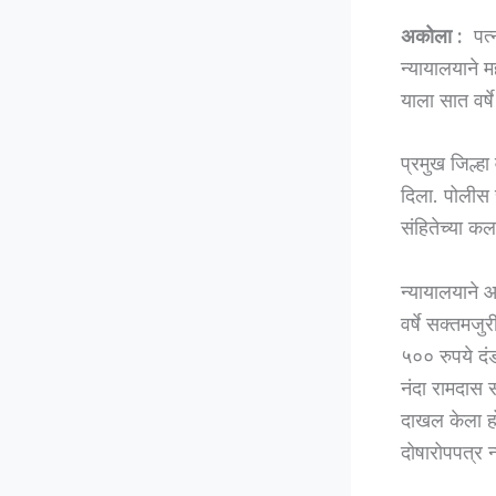
अकोला :
पत्
न्यायालयाने 
याला सात वर्ष
प्रमुख जिल्ह
दिला. पोलीस 
संहितेच्या 
न्यायालयाने 
वर्षे सक्तमज
५०० रुपये दंड
नंदा रामदास स
दाखल केला होत
दोषारोपपत्र न