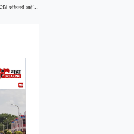
Man swindles: ‘मी CBI अधिकारी आहे’ म्हणत 9.60 लाखांचा गंडा; बाळापूर बसस्थानकावर थरारक फसवणूक