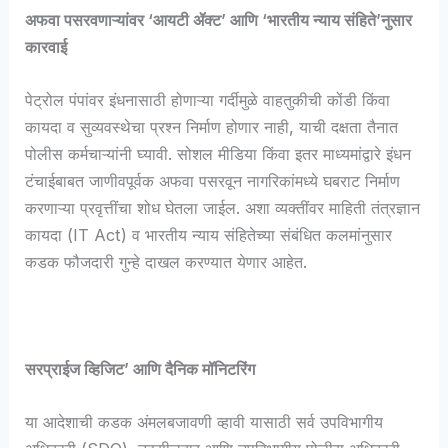
अफवा पसरवणाऱ्यांवर ‘आयटी ॲक्ट’ आणि ‘भारतीय न्याय संहिते’नुसार
कारवाई
​पेट्रोल पंपांवर इंधनासाठी होणाऱ्या गर्दीमुळे वाहतुकीची कोंडी किंवा
कायदा व सुव्यवस्थेचा प्रश्न निर्माण होणार नाही, याची दक्षता तैनात
पोलीस कर्मचाऱ्यांनी घ्यावी. सोशल मीडिया किंवा इतर माध्यमांद्वारे इंधन
टंचाईबाबत जाणीवपूर्वक अफवा पसरवून नागरिकांमध्ये घबराट निर्माण
करणाऱ्या प्रवृत्तींचा शोध घेतला जाईल. अशा व्यक्तींवर माहिती तंत्रज्ञान
कायदा (IT Act) व भारतीय न्याय संहितेच्या संबंधित कलमांनुसार
कडक फौजदारी गुन्हे दाखल करण्यात येणार आहेत.
सरप्राईज व्हिजिट’ आणि दैनिक मॉनिटरिंग
​या आदेशाची कडक अंमलबजावणी व्हावी यासाठी सर्व उपविभागीय