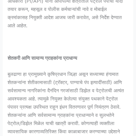
अधिकारी (PI/API) यांनी आपापल्या क्षेत्रातील पेट्रोल पंपांची यादी
तयार करून, महसूल व पोलीस कर्मचाऱ्यांची नावे व मोबाईल
क्रमांकासह नियुक्ती आदेश आजच जारी करावेत, असे निर्देश देण्यात
आले आहेत.
​शेतकरी आणि सामान्य ग्राहकांना प्राधान्य
​बुलढाणा हा प्रामुख्याने कृषिप्रधान जिल्हा असून सध्याच्या हंगामात
शेतकऱ्यांना शेतीकामासाठी (ट्रॅक्टर, पाण्याचे पंप इत्यादींसाठी) आणि
सर्वसामान्य नागरिकांना दैनंदिन गरजांसाठी डिझेल व पेट्रोलची अत्यंत
आवश्यकता आहे. त्यामुळे नियुक्त केलेल्या संयुक्त पथकाने पेट्रोल
पंपावर प्रत्यक्ष उपस्थित राहून इंधन वितरणावर पूर्ण नियंत्रण ठेवावे.
शेतकऱ्यांना आणि सर्वसामान्य ग्राहकांना प्राधान्याने व सुलभतेने
पेट्रोल/डिझेल मिळेल याची खात्री करावी. कोणत्याही व्यक्तीला
व्यावसायिक कारणाव्यतिरिक्त किंवा काळाबाजार करण्याच्या उद्देशाने