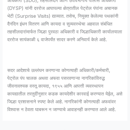
अधिकारी (SDO), तहसीलदार आणि उपविभागीय पोलीस अधिकारी
(DYSP) यांनी दररोज आपापल्या क्षेत्रातील पेट्रोल पंपांना अचानक
भेटी (Surprise Visits) द्याव्यात. तसेच, नियुक्त केलेल्या पथकांनी
दैनंदिन इंधन वितरण आणि कायदा व सुव्यवस्थेचा अहवाल संबंधित
तहसीलदारांमार्फत जिल्हा पुरवठा अधिकारी व जिल्हाधिकारी कार्यालयाला
दररोज सायंकाळी ६ वाजेपर्यंत सादर करणे अनिवार्य केले आहे.
सदर आदेशाचे उल्लंघन करणाऱ्या कोणत्याही अधिकारी/कर्मचारी,
पेट्रोल पंप चालक अथवा अफवा पसरवणाऱ्या नागरिकांविरुद्ध
जीवनावश्यक वस्तू कायदा, १९५५ आणि आपत्ती व्यवस्थापन
कायद्यातील तरतुदींनुसार कडक कायदेशीर कारवाई करण्यात येईल, असे
जिल्हा प्रशासनाने स्पष्ट केले आहे. नागरिकांनी कोणत्याही अफवांवर
विश्वास न ठेवता घाबरून न जाण्याचे आवाहनही करण्यात आले आहे.