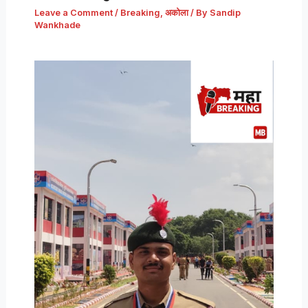
Leave a Comment
/
Breaking
,
अकोला
/ By
Sandip
Wankhade