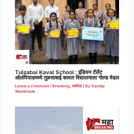
Tulsabai Kaval School : इंडियन टॅलेंट
ओलंपियाडमध्ये तुळसाबाई कावल विद्यालयाला गोल्ड मेडल
Leave a Comment
/
Breaking
,
अकोला
/ By
Sandip
Wankhade