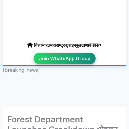
वऱ्हाड▾
विश्व
भारत
महाराष्ट्र
क्राइम
बुलढाणा
Join WhatsApp Group
[breaking_news]
Forest Department