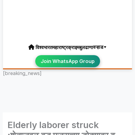
वऱ्हाड▾
विश्व
भारत
महाराष्ट्र
क्राइम
बुलढाणा
Join WhatsApp Group
[breaking_news]
Elderly laborer struck