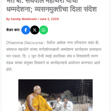
भंते बी. संघपाल महाथेरो यांची
धम्मदेशना; व्यसनमुक्तीचा दिला संदेश
By
Sandip Wankhade
/
June 3, 2026
शेअर करा :
Dhamma Discourse : येथील अशोक नगर परिसरात भदंत बी.
संघपाल महाथेरो यांच्या मार्गदर्शनाखाली धम्मदेशना कार्यक्रम उत्साहात
पार पडला. दि. २ जून रोजी रमाई उपासिका संघ व विश्वशांती तरुण
मंडळ यांच्या संयुक्त विद्यमाने या कार्यक्रमाचे आयोजन करण्यात आले
होते.