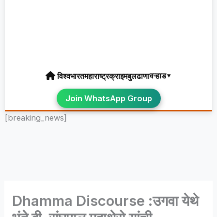
वऱ्हाड▾
विश्व
भारत
महाराष्ट्र
क्राइम
बुलढाणा
Join WhatsApp Group
[breaking_news]
Dhamma Discourse :उगवा येथे