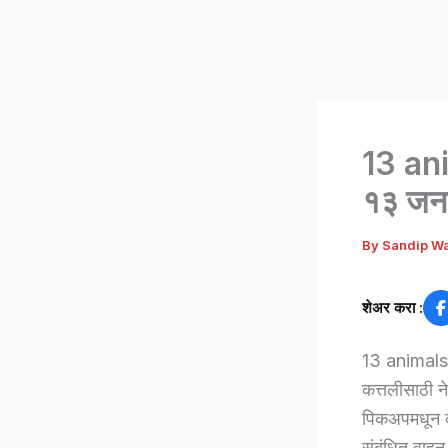
13 ani
१३ जना
By
Sandip W
शेअर करा :
13 animals r
कत्तलीसाठी न
पिकअपमधून क
संबंधित वाहन