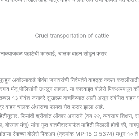
नाक्याजवळ पहाटेची कारवाई; चालक वाहन सोडून फरार
ूरहून अकोल्याकडे गोवंश जनावरांची निर्दयतेने वाहतूक करून कत्तलीसाठ
रगाव मंजू पोलिसांनी उधळून लावला. या कारवाईत बोलेरो पिकअपमधून कोंब
तब्बल १३ गोवंश जनावरे सुखरूप वाचविण्यात आली असून संबंधित वाहन ज
त्र वाहन चालक अंधाराचा फायदा घेत फरार झाला आहे.
हितीनुसार, फिर्यादी श्रीकांत ओंकार अनासने (वय २२, व्यवसाय शिक्षण, रा
 बोरगाव मंजू) यांना गुप्त बातमीदारामार्फत माहिती मिळाली होती की, नागपू
ांढऱ्या रंगाच्या बोलेरो पिकअप (क्रमांक MP-15 G 5374) मधून १० ते