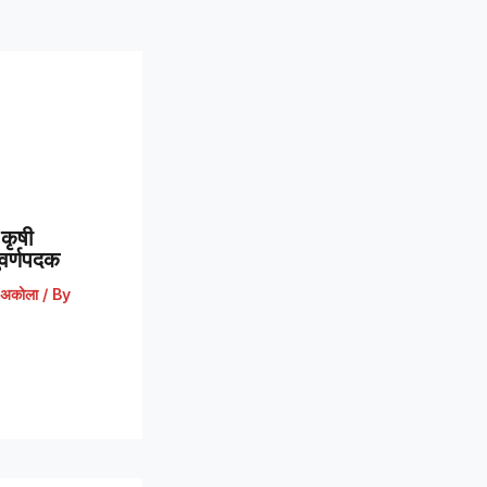
कृषी
 सुवर्णपदक
अकोला
/ By