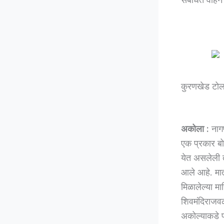
कुरणखेड टोल
अकोला :
नागप
एक प्रकार बो
येत असलेली 
आले आहे. मा
मिळालेल्या मा
शिवमंदिराजवळ,
अकोल्याकडे प