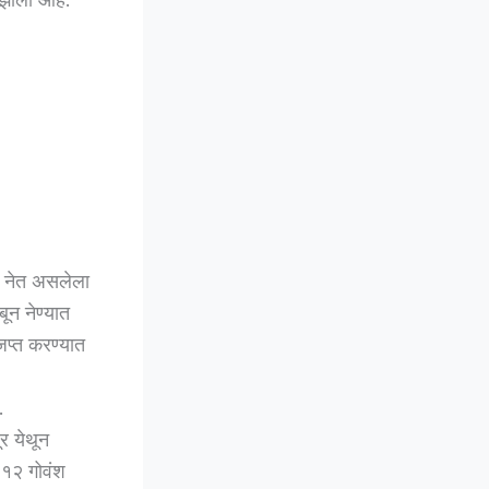
ी नेत असलेला
ून नेण्यात
प्त करण्यात
.
र येथून
 १२ गोवंश