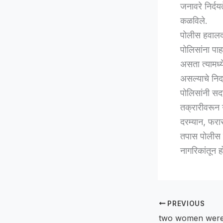
जनावरे निर्दय
कळविले.
पोलीस हवालद
पोलिसांना प
असता त्यामध्
असल्याचे निद
पोलिसांनी सद
तक्रारीवरून 
दरम्यान, फरा
तपास पोलीस क
नागरिकांतून 
PREVIOUS