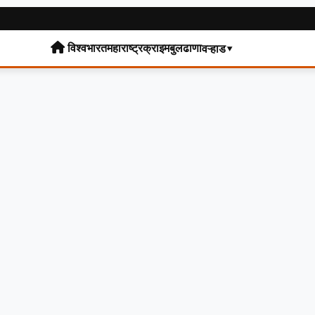
विश्व
भारत
महाराष्ट्र
क्राइम
बुलढाणा
वऱ्हाड▾