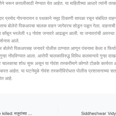
तेने भरून कत्तलीसाठी नेण्यात येत आहेत. या माहितीच्या आधारे त्यांनी तत्
ार प्रमोद गोपनारायन व पथकाने नमूद ठिकाणी सापळा रचून संबंधित वाह
ाहताच बोलेरो पिकअपचा चालक वाहन जागेवरच सोडून पळून गेला. वाहनाची
ये कोंबून भरलेली १३ गोवंश जनावरे आढळून आली. या जनावरांची अवस्था
र्शनास आले.
र बोलेरो पिकअपसह जनावरे पोलीस ठाण्यात आणून पंचनामा केला व फिर्याद
गुन्हा नोंदविण्यात आला. आरोपी चालकाविरुद्ध विविध कलमान्वये गुन्हा दा
र चालकाचा शोध सुरू असून या गोवंश तस्करीमागे कोणते टोळके कार्यरत 
रत आहेत. या घटनेमुळे गोवंश तस्करीविरोधात पोलीस प्रशासनाच्या सतर
होत आहे.
two women were killed: मजुरांच्या ऑटोला भरधाव कारची धडक, दोन महिला ठार, आठ गंभीर जखमी