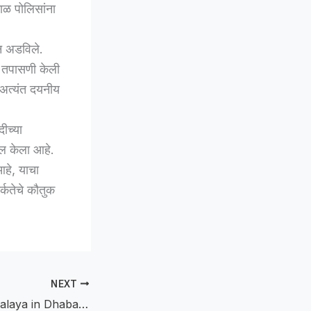
काळ पोलिसांना
न अडविले.
 तपासणी केली
 अत्यंत दयनीय
ीच्या
खल केला आहे.
आहे, याचा
्कतेचे कौतुक
NEXT
Siddheshwar Vidyalaya in Dhaba :धाबा येथील सिद्धेश्वर विद्यालयात रंगले विद्यार्थ्यांचे स्नेहसंमेलन