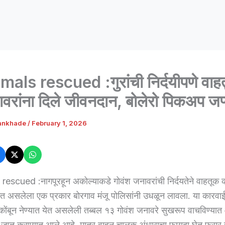
mals rescued :गुरांची निर्दयीपणे वाह
वरांना दिले जीवनदान, बोलेरो पिकअप जप
ankhade
/
February 1, 2026
escued :नागपूरहून अकोल्याकडे गोवंश जनावरांची निर्दयतेने वाहतूक
ेत असलेला एक प्रकार बोरगाव मंजू पोलिसांनी उधळून लावला. या कारवाई
ोंबून नेण्यात येत असलेली तब्बल १३ गोवंश जनावरे सुखरूप वाचविण्या
 जप्त करण्यात आले आहे. मात्र वाहन चालक अंधाराचा फायदा घेत फरार