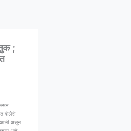
तुक ;
्त
 करून
त बोलेरो
त आली असून
 झाला आहे.