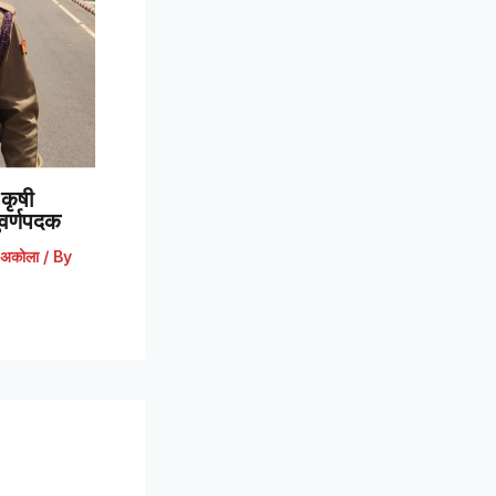
कृषी
 सुवर्णपदक
अकोला
/ By