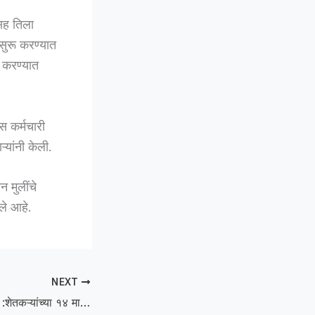
ंसह तिला
सुरू करण्यात
ा करण्यात
स कर्मचारी
्यांनी केली.
 मुलींचे
ले आहे.
NEXT
Shiv Sena (UBT) :शेतकऱ्यांच्या १४ मागण्यांसाठी शिवसेना (उबाठा) रस्त्यावर; देऊळगाव राजात धरणे आंदोलन