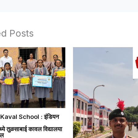
ed Posts
Kaval School : इंडियन
ये तुळसाबाई कावल विद्यालया
डल