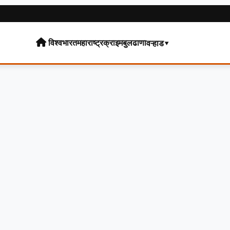
विश्व
भारत
महाराष्ट्र
क्राइम
बुलढाणा
वऱ्हाड▾