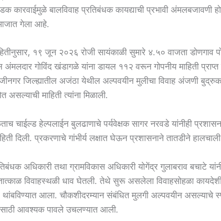
डक कारवाईमुळे बालविवाह प्रतिबंधक कायद्याची प्रभावी अंमलबजावणी ह
ाजात गेला आहे.
ाहितीनुसार, १९ जून २०२६ रोजी सायंकाळी सुमारे ४.५० वाजता डोणगाव प
स अंमलदार गोविंद खंडागळे यांना डायल ११२ वरून गोपनीय माहिती प्राप्त
जीनगर जिल्ह्यातील अजंठा येथील अल्पवयीन मुलीचा विवाह अंजणी बुद्रु
त असल्याची माहिती त्यांना मिळाली.
ताच चाईल्ड हेल्पलाईन बुलढाणाचे पर्यवेक्षक सागर नरवडे यांनीही प्रशास
े माहिती दिली. प्रकरणाचे गांभीर्य लक्षात घेऊन प्रशासनाने तातडीने हालचाली 
तिबंधक अधिकारी तथा ग्रामविकास अधिकारी योगेंद्र गुलाबराव बचाटे यां
ह तात्काळ विवाहस्थळी धाव घेतली. तेथे सुरू असलेला विवाहसोहळा कायदेश
र थांबविण्यात आला. चौकशीदरम्यान संबंधित मुलगी अल्पवयीन असल्याचे स्प
षणासाठी आवश्यक पावले उचलण्यात आली.