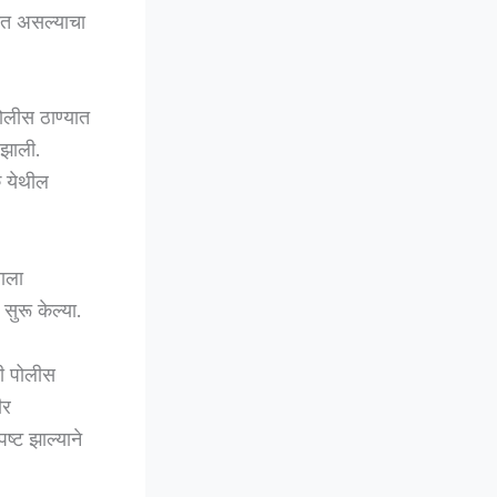
ोत असल्याचा
ोलीस ठाण्यात
 झाली.
क येथील
नाला
सुरू केल्या.
नी पोलीस
ीर
ष्ट झाल्याने