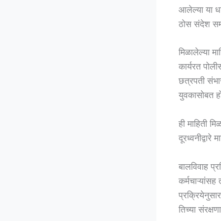
आलेल्या या ध
ठोस संदेश सम
मिळालेल्या म
कार्यरत पोली
छत्रपती संभा
युवकासोबत हो
ही माहिती मिळ
दूरध्वनीद्वार
बालविवाह प्र
कर्मचाऱ्यांस
प्रक्रियेनुसा
तिच्या संरक्