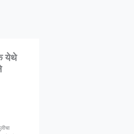
 येथे
े
ुलीचा