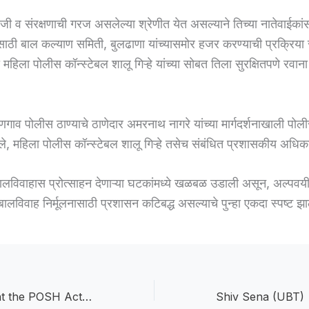
जी व संरक्षणाची गरज असलेल्या श्रेणीत येत असल्याने तिच्या नातेवाईका
ाठी बाल कल्याण समिती, बुलढाणा यांच्यासमोर हजर करण्याची प्रक्रिया 
हिला पोलीस कॉन्स्टेबल शालू गिऱ्हे यांच्या सोबत तिला सुरक्षितपणे रवान
गाव पोलीस ठाण्याचे ठाणेदार अमरनाथ नागरे यांच्या मार्गदर्शनाखाली पोली
े, महिला पोलीस कॉन्स्टेबल शालू गिऱ्हे तसेच संबंधित प्रशासकीय अधिकाऱ
बालविवाहास प्रोत्साहन देणाऱ्या घटकांमध्ये खळबळ उडाली असून, अल्पवयीन
ालविवाह निर्मूलनासाठी प्रशासन कटिबद्ध असल्याचे पुन्हा एकदा स्पष्ट झा
Strictly implement the POSH Act:पोश’ कायद्याची कडक अंमलबजावणी करा; महिला आयोग अध्यक्षा विजया रहाटकर यांचे प्रशासनाला निर्देश