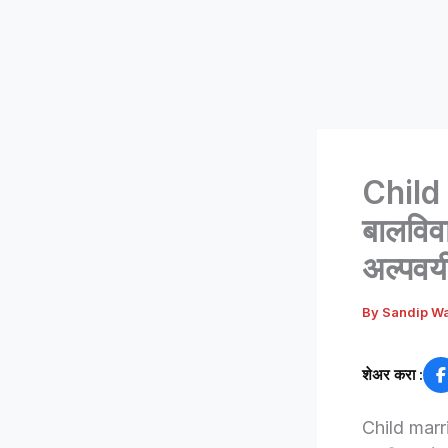
Child 
बालविव
अल्पवय
By
Sandip W
शेअर करा :
Child marria