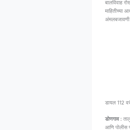
बालविवाह रो
माहितीच्या आ
अंमलबजावणी 
डायल 112 वर
डोणगाव :
तालु
आणि पोलीस प्