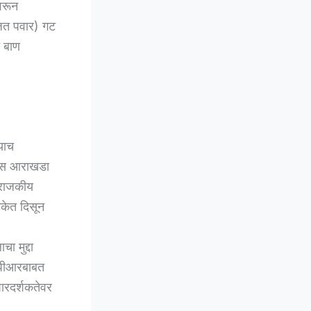
वरून
जित पवार) गट
े बाण
याच
िकास आराखडा
 राजकीय
िकेत दिसून
ा मुद्दा
डीपीआरबाबत
पारदर्शकतेवर