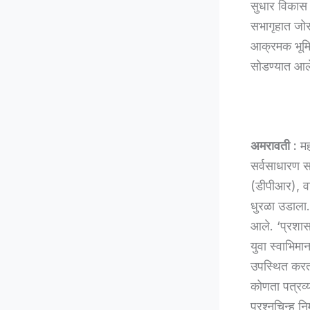
सुधार विकास 
सभागृहात जोर
आक्रमक भूमिक
सोडण्यात आल
अमरावती :
मह
सर्वसाधारण स
(डीपीआर), वा
धुरळा उडाला.
आले. ‘प्रशास
युवा स्वाभिम
उपस्थित करत 
कोणता पत्रव्
प्रश्नचिन्ह नि