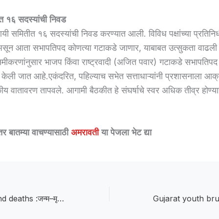
त १६ सदस्यांची निवड
स्थायी समितीत १६ सदस्यांची निवड करण्यात आली. विविध पक्षांच्या प्रतिनिध
 असून आता सभापतिपद कोणत्या गटाकडे जाणार, याबाबत उत्सुकता वाढली
मीकरणांनुसार भाजप किंवा राष्ट्रवादी (अजित पवार) गटाकडे सभापतिपद 
त केली जात आहे.एकंदरित, पहिल्याच सभेत सत्ताधाऱ्यांनी प्रशासनाला आ
य वातावरण तापवले. आगामी बैठकीत हे संघर्षाचे स्वर अधिक तीव्र होण्याच
तर बातम्या वाचण्यासाठी
अमरावती
या पेजला भेट द्या
Register births and deaths :जन्म–मृत्यूची नोंद 21 दिवसांत करा; विलंब टाळा : डॉ. प्रवीण पारिसे यांचे आवाहन