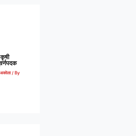
कृषी
 सुवर्णपदक
अकोला
/ By