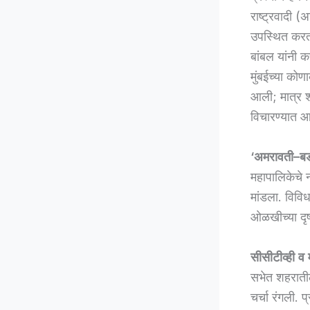
राष्ट्रवादी (
उपस्थित करत 
बांबल यांनी 
मुंबईच्या कोण
आली; मात्र श
विचारण्यात आल
‘अमरावती–बड
महापालिकेचे 
मांडला. विविध
ओळखीच्या दृष्
सीसीटीव्ही व म
सभेत शहरातील 
चर्चा रंगली. 