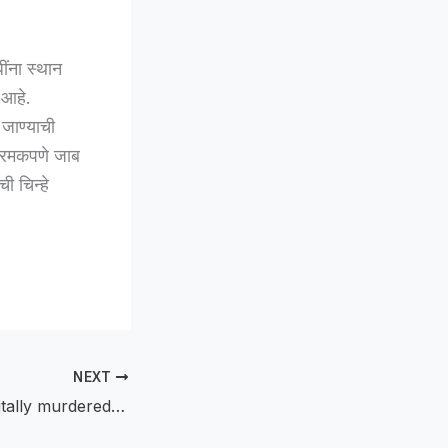
ींना स्थान
 आहे.
जाण्याची
क्रमकपणे जाब
ी चिन्हे
NEXT
Gujarat youth brutally murdered :गुजरातच्या युवकाची भारवाडीत निर्घृण हत्या; महामार्गावर रक्तरंजित थरार