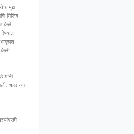
ा मुद्दा
आणि मिलिंद
त केले.
देण्यात
भागृहात
 केली.
े यांनी
 आली. शहराच्या
स्यांवरही