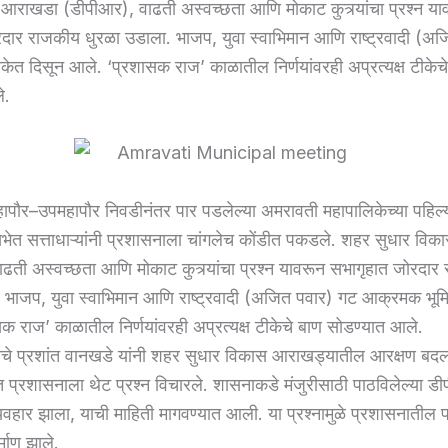
आराखडा (डीपीआर), वाढती अस्वच्छता आणि मोकाट कुत्र्यांचा प्रश्न या
दार राजकीय धुरळा उडाला. भाजप, युवा स्वाभिमान आणि राष्ट्रवादी (अ
ेत दिसून आले. ‘प्रशासक राज’ काळातील निर्णयांवरही अप्रत्यक्ष टीकेच
े.
ापौर–उपमहापौर निवडीनंतर पार पडलेल्या अमरावती महापालिकेच्या पहिल्
भेत सत्ताधाऱ्यांनी प्रशासनाला चांगलेच कोंडीत पकडले. शहर सुधार व
ढती अस्वच्छता आणि मोकाट कुत्र्यांचा प्रश्न यावरून सभागृहात जोरदार
 भाजप, युवा स्वाभिमान आणि राष्ट्रवादी (अजित पवार) गट आक्रमक भूम
क राज’ काळातील निर्णयांवरही अप्रत्यक्ष टीकेचे बाण सोडण्यात आले.
ानचे प्रशांत वानखडे यांनी शहर सुधार विकास आराखड्यातील आरक्षण बदलाच
प्रशासनाला थेट प्रश्न विचारले. शासनाकडे मंजुरीसाठी पाठविलेल्या 
यवहार झाला, याची माहिती मागवण्यात आली. या प्रश्नामुळे प्रशासनातील 
र्माण झाले.