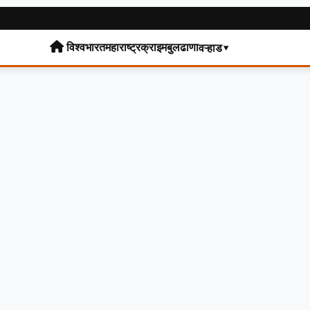
विश्व
भारत
महाराष्ट्र
क्राइम
बुलढाणा
वऱ्हाड▾