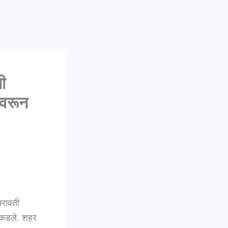
ी
ंवरून
रावती
 पकडले. शहर