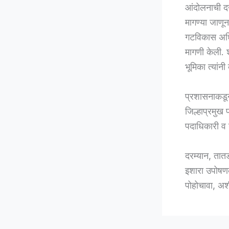
आंदोलनाची द
मागण्या जाणून
गटविकास अधिक
मागणी केली. 
भूमिका त्यांनी
प्रशासनाकडून
जिल्हाप्रमुख 
पदाधिकारी व ग
दरम्यान, तात
इशारा उपोषणकर
पोहोचावा, अश