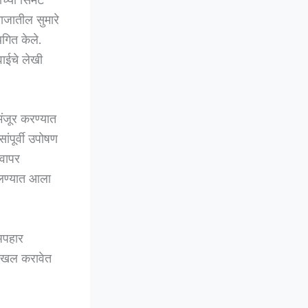
ाजातील सुमारे
गित केले.
ाईचे लेखी
मंजूर करण्यात
ांपूर्वी उपोषण
 वापर
चलण्यात आला
अपहार
दाखल करावेत