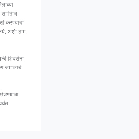
ांच्या
त समितीचे
कशी करण्याची
नये, अशी ठाम
ेळी शिवसेना
ारा समाजाचे
छेडण्याचा
र्यंत