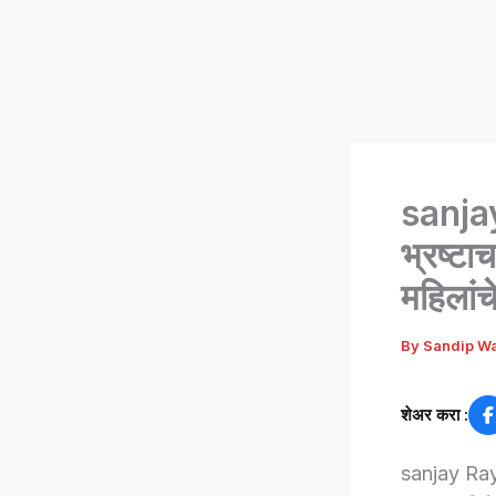
sanjay
भ्रष्टा
महिलांच
By
Sandip W
शेअर करा :
sanjay Raym