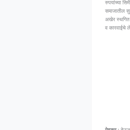
रुपयांच्या सि
समाजातील सुम
अखेर स्थगित 
व कारवाईचे ल
मेहकर :
देऊळग