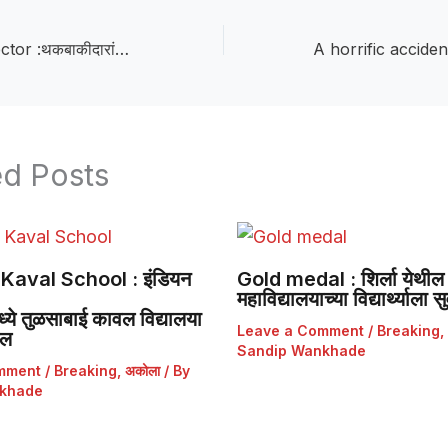
The District Collector :थकबाकीदारांवर जिल्हाधिकाऱ्यांचा कडक इशारा! महसूल व गौण खनिज दंड वसुलीसाठी सक्तीची मोहीम सुरू
ed Posts
Kaval School : इंडियन
Gold medal : शिर्ला येथील 
महाविद्यालयाच्या विद्यार्थ्याला
ये तुळसाबाई कावल विद्यालया
Leave a Comment
/
Breaking
,
डल
Sandip Wankhade
mment
/
Breaking
,
अकोला
/ By
khade