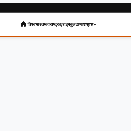
विश्व
भारत
महाराष्ट्र
क्राइम
बुलढाणा
वऱ्हाड▾