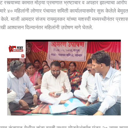
मेंट रस्त्याच्या कामात मोठ्या प्रमाणात भ्रष्टाचार व अपहार झाल्याचा आरो
ारे ४० महिलांनी लोणार पंचायत समिती कार्यालयासमोर सुरू केलेले बेमु
केले. माजी आमदार संजय रायमुलकर यांच्या यशस्वी मध्यस्थीनंतर प्रशा
ेखी आश्वासन दिल्यानंतर महिलांनी उपोषण मागे घेतले.
ाव कुंडपाळ येथील तांडा वस्ती सुधार योजनेअंतर्गत मंजूर २० लाख रुपयांच