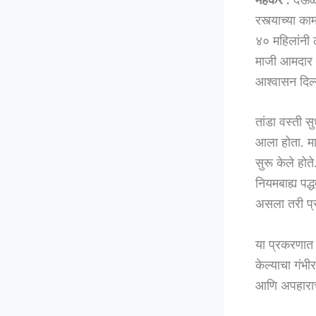
रस्त्याच्या 
४० महिलांनी 
माजी आमदार स
आश्वासन दिल्
तांडा वस्ती स
आला होता. मात
सुरू केले होत
नियमबाह्य पद
असला तरी प्र
या प्रकरणात 
केल्याचा गंभ
आणि अपहाराची