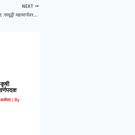
NEXT
A horrific accident :समृद्धी महामार्गावर भीषण अपघात; ट्रकच्या धडकेत एकाचा मृत्यू
कृषी
 सुवर्णपदक
अकोला
/ By