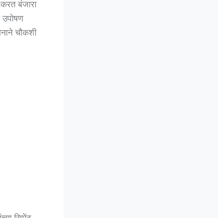
प करत बंजारा
दत उपोषण
सनाने चौकशी
्या सिमेंट