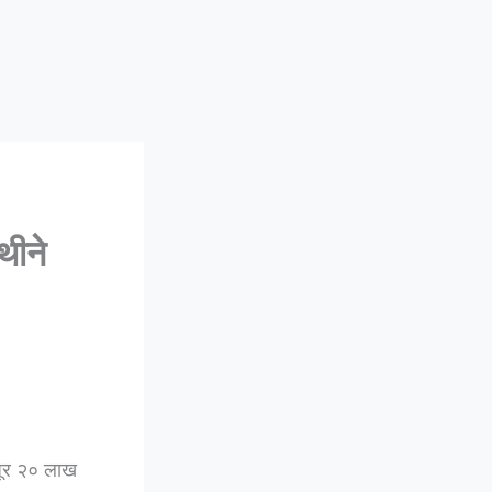
थीने
जूर २० लाख