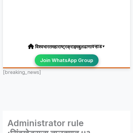
वऱ्हाड▾
विश्व
भारत
महाराष्ट्र
क्राइम
बुलढाणा
Join WhatsApp Group
[breaking_news]
Administrator rule