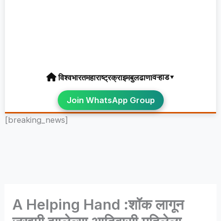
वऱ्हाड▾
विश्व
भारत
महाराष्ट्र
क्राइम
बुलढाणा
Join WhatsApp Group
[breaking_news]
A Helping Hand :शॉक लागून