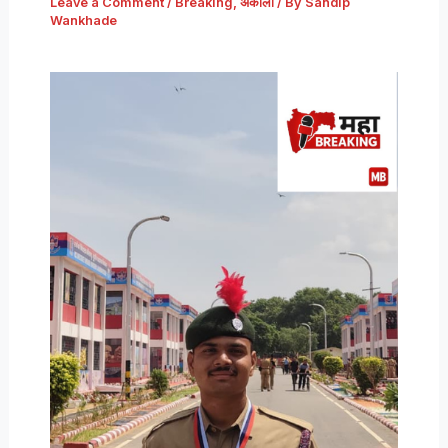
Leave a Comment
/
Breaking
,
अकोला
/ By
Sandip
Wankhade