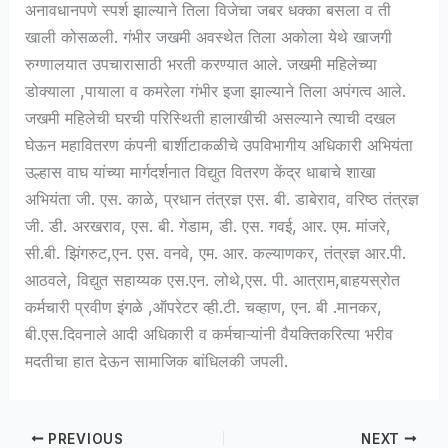
अनावधानपणे स्पर्श झाल्याने तिला विजेचा जबर धक्का बसला व ती
खाली कोसळली. गंभीर जखमी अवस्थेत तिला अकोला येथे खाजगी
रुग्णालयात उपचारासाठी भरती करण्यात आले. जखमी महिलेच्या
डोक्याला ,पायाला व कमरेला गंभीर इजा झाल्याने तिला अपंगत्व आले.
जखमी महिलेची घरची परिस्थिती हालाखीची असल्याने त्याची दखल
घेऊन महावितरण कंपनी बार्शीटाकळीचे उपविभागीय अधिकारी अभियंता
उल्हास वाघ यांच्या मार्गदर्शनात विद्युत वितरण केंद्र धाबाचे शाखा
अभियंता जी. एस. काळे, प्रधान तंत्रज्ञ एस. बी. डाबेराव, वरिष्ठ तंत्रज्ञ
जी. डी. अरखराव, एस. बी. गेडाम, डी. एस. गवई, आर. एम. मांजरे,
सी.बी. झिंगरुट,एन. एस. वनवे, एम. आर. कल्याणकर, तंत्रज्ञ आर.पी.
आठवले, विद्युत सहाय्यक एस.एन. लोथे,एस. पी. आत्राम,बाहयस्रोत
कर्मचारी प्रवीण इंगळे ,ऑपरेटर व्ही.टी. चव्हाण, एन. बी .मानकर,
बी.एस.दिवनाले आदी अधिकारी व कर्मचाऱ्यांनी वैयक्तिकरित्या भरीव
मदतीचा हात देऊन सामाजिक बांधिलकी जपली.
PREVIOUS
NEXT